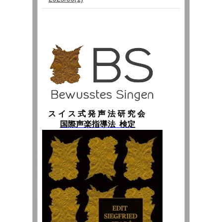
ス イ ス 式 発 声 法 研 究 会
国際声楽指導法 検定