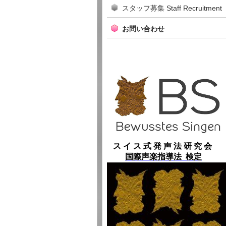
スタッフ募集 Staff Recruitment
お問い合わせ
ス イ ス 式 発 声 法 研 究 会
国際声楽指導法 検定