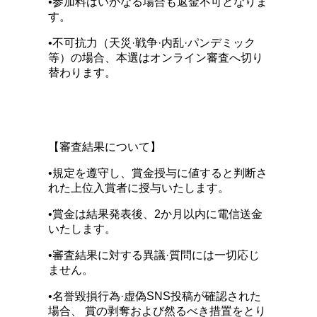
•参加料はいかなる場合も返金不可となりま
す。
•不可抗力（天災·戦争·内乱·パンデミック
等）の場合、本選はオンライン審査へ切り
替わります。
【審査結果について】
•規定を遵守し、賞金授与に値すると判断さ
れた上位入賞者に授与いたします。
•賞金は結果発表後、2か月以内に電信送金
いたします。
•審査結果に対する異議·質問には一切応じ
ません。
•名誉毀損行為·虚偽SNS投稿が確認された
場合、 賞の剥奪および然るべき措置をとり