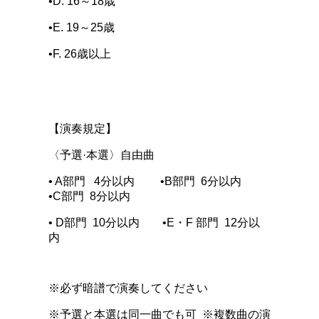
•D. 16～18歳
•E. 19～25歳
•F. 26歳以上
【演奏規定】
〈予選·本選〉自由曲
• A部門 4分以内 •B部門 6分以内
•C部門 8分以内
• D部門 10分以内 •E・F 部門 12分以
内
※必ず暗譜で演奏してください
※予選と本選は同一曲でも可 ※複数曲の演