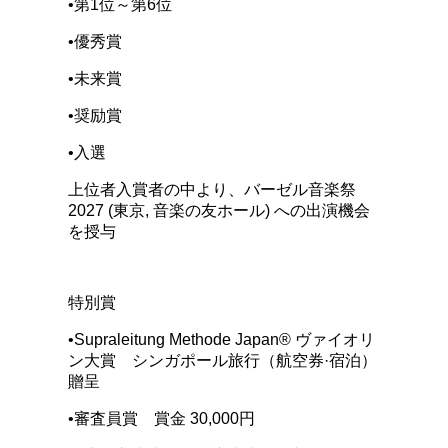
•第1位～第6位
•優秀賞
•未来賞
•奨励賞
•入選
上位者入賞者の中より、バーゼル音楽祭
2027 (東京, 音楽の友ホール) への出演機会
を授与
特別賞
•Supraleitung Methode Japan®️ ヴァイオリ
ン大賞 シンガポール旅行（航空券·宿泊）
贈呈
•審査員賞 賞金 30,000円