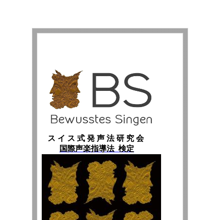
ス イ ス 式 発 声 法 研 究 会
国際声楽指導法 検定