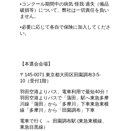
•コンクール期間中の病気·怪我·過失（備品
破損等）について、弊社は一切責任を負い
ません。
•必要に応じて各自で保険に加入してくださ
い。
【本選会会場】
〒145-0071 東京都大田区田園調布3-5-
10（受付1階）
羽田空港よりバス、電車利用で最短40分！
羽田空港よりバスで「蒲田」駅へ東急多摩
川線「蒲田」から「多摩川」下車東急東横
線「多摩川」から「田園調布」下車
電車で行く → 田園調布駅 (東急東横線、
東急目黒線）