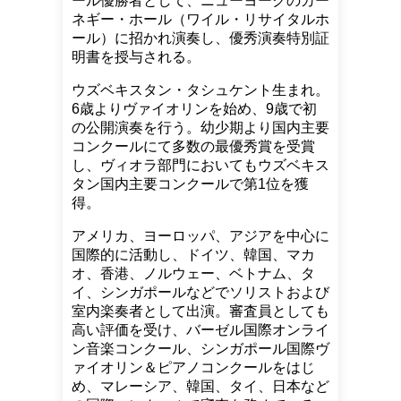
ール優勝者として、ニューヨークのカー
ネギー・ホール（ワイル・リサイタルホ
ール）に招かれ演奏し、優秀演奏特別証
明書を授与される。
ウズベキスタン・タシュケント生まれ。
6歳よりヴァイオリンを始め、9歳で初
の公開演奏を行う。幼少期より国内主要
コンクールにて多数の最優秀賞を受賞
し、ヴィオラ部門においてもウズベキス
タン国内主要コンクールで第1位を獲
得。
アメリカ、ヨーロッパ、アジアを中心に
国際的に活動し、ドイツ、韓国、マカ
オ、香港、ノルウェー、ベトナム、タ
イ、シンガポールなどでソリストおよび
室内楽奏者として出演。審査員としても
高い評価を受け、バーゼル国際オンライ
ン音楽コンクール、シンガポール国際ヴ
ァイオリン＆ピアノコンクールをはじ
め、マレーシア、韓国、タイ、日本など