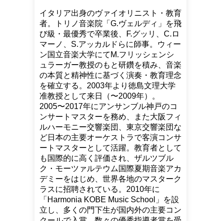
イタリア出身のヴァイオリニスト・教育
者。トリノ音楽院「G.ヴェルディ」を飛
び級・最優秀で卒業後、F.グッリ、C.ロ
マーノ、S.アッカルドらに師事。ウィー
ン国立音楽大学にてM.フリッシェンシ
ュラーガー教授のもと研鑽を積み、音楽
の本質と精神性に基づく演奏・教育理念
を確立する。2003年より徳島文理大学
准教授として来日（〜2009年）。
2005〜2017年にアンサンブル神戸のコ
ンサートマスターを務め、また大阪フィ
ルハーモニー交響楽団、東京交響楽団な
ど日本の主要オーケストラで客演コンサ
ートマスターとして活躍。教育者として
も国際的に高く評価され、ザルツブル
ク・モーツァルテウム国際夏期音楽アカ
デミーをはじめ、世界各地のマスターク
ラスに招聘されている。2010年に
「Harmonia KOBE Music School」を設
立し、多くの門下生が国内外の主要コン
クールで入賞。数々の優秀指導者賞を受