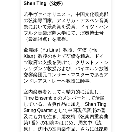
Shen Ting（沈婷）
若手ヴァイオリニスト。中国文化観光部
の弦楽専門家。アメリカ・アスペン音楽
祭において最高賞を受賞。ドイツ・ハン
ブルク音楽演劇大学にて、演奏博士号
（最高得点）を取得。
兪麗娜（Yu Lina）教授、何弦（He
Xian）教授のもとで研鑽を積み、ドイ
ツ政府の支援を受けて、クリストフ・シ
ッケダンツ教授および、バイエルン放送
交響楽団元コンサートマスターであるア
ンドレアス・レーヘ教授に師事。
室内楽奏者としても精力的に活動し、
Time Ensemble のメンバーとして活躍
している。古典作品に加え、Shen Ting
String Quartet として中国現代音楽の普
及にも力を注ぎ、蕭友梅《弦楽四重奏曲
第1番》の初演をはじめ、周文中《流
泉》、沈叶の室内楽作品、さらには崑劇